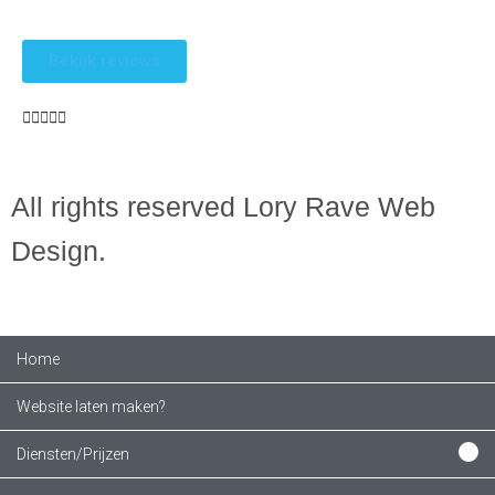
Bekijk reviews





All rights reserved Lory Rave Web
Design.
Home
Website laten maken?
Diensten/Prijzen