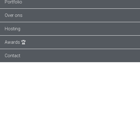
Portfolio
Over ons
Hosting
Awards 🏆
Contact