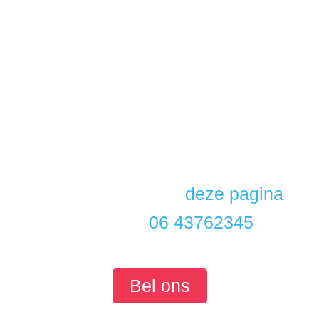
Website onderhoud gezocht maar
weet je niet welk pakket je moet
kiezen? Of heb je nog geen goed idee
van wat we voor je kunnen
betekenen? We helpen je graag
verder!
Neem contact op via
deze pagina
of
bel ons op
06 43762345
Bel ons