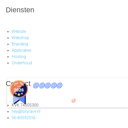
Diensten
Website
Webshop
Branding
Applicaties
Hosting
Onderhoud
9
Contact
,8
25 reviews
provided by
KVK:74505300
hey@loryrave.nl
06-83592556