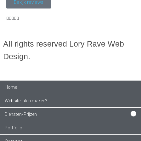
Bekijk reviews





All rights reserved Lory Rave Web
Design.
Home
Website laten maken?
Diensten/Prijzen
Portfolio