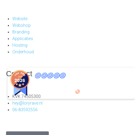
Website
Webshop
Branding
Applicaties
Hosting
Onderhoud
9
Contact
,8
25 reviews
provided by
KVK:74505300
hey@loryrave.nl
06-83592556