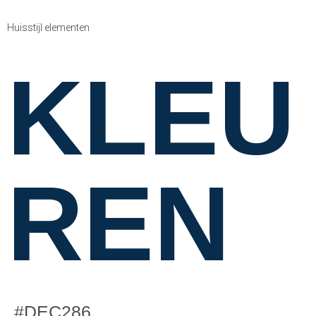
H
u
i
s
s
t
i
j
l
e
l
e
m
e
n
t
e
n
KLEU
REN
#DEC286