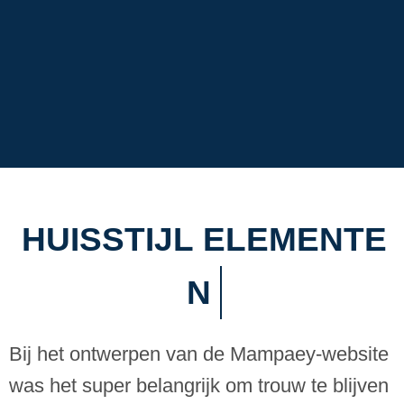
H
U
I
S
S
T
I
J
L
E
L
E
M
E
N
T
E
N
Bij het ontwerpen van de Mampaey-website
was het super belangrijk om trouw te blijven