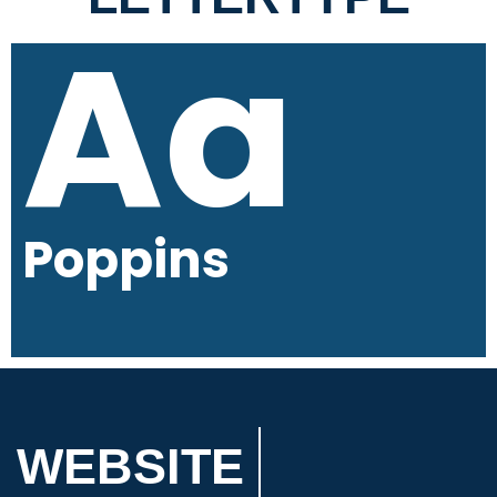
Aa
Poppins
W
E
B
S
I
T
E