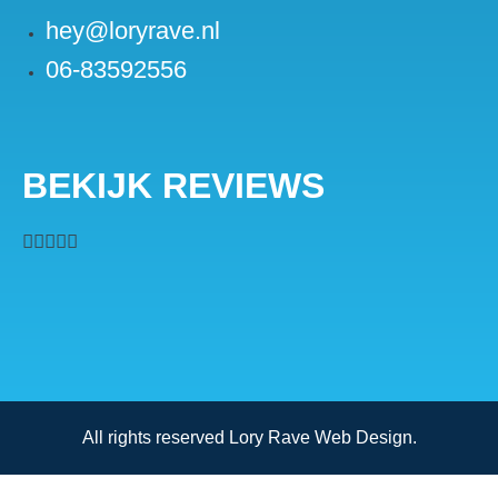
hey@loryrave.nl
06-83592556
BEKIJK REVIEWS





All rights reserved Lory Rave Web Design.