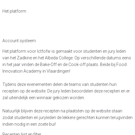
H
e
t
p
l
a
t
f
o
r
m
Account systeem
Het platform voor lctfofw is gemaakt voor studenten en jury leden
van het Zadkine en het Albeda College. Op verschillende datums eens
in het jaar vinden de Bake-Off en de Cook-off plaats. Beide bij Food
Innovation Academy in Vlaardingen!
Tijdens deze evenementen delen de teams van studenten hun
recepten op de website. De jury leden beoordelen deze recepten en er
zal uiteindelijk een winnaar gekozen worden.
Natuurlijk blijven deze recepten na plaatsten op de website staan
zodat studenten en juryleden de lekkere gerechten kunnen terugvinden
indien nodig in een zoete bui!
Recepten lijst en filter