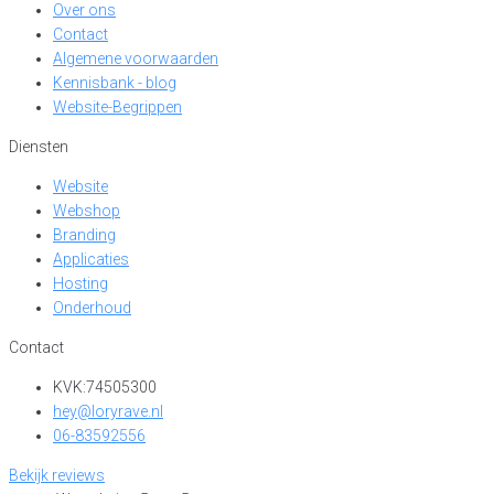
Over ons
Contact
Algemene voorwaarden
Kennisbank - blog
Website-Begrippen
Diensten
Website
Webshop
Branding
Applicaties
Hosting
Onderhoud
Contact
KVK:74505300
hey@loryrave.nl
06-83592556
Bekijk reviews