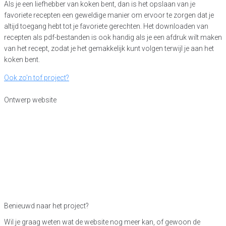
Als je een liefhebber van koken bent, dan is het opslaan van je
favoriete recepten een geweldige manier om ervoor te zorgen dat je
altijd toegang hebt tot je favoriete gerechten. Het downloaden van
recepten als pdf-bestanden is ook handig als je een afdruk wilt maken
van het recept, zodat je het gemakkelijk kunt volgen terwijl je aan het
koken bent.
Ook zo'n tof project?
O
n
t
w
e
r
p
w
e
b
s
i
t
e
Benieuwd naar het project?
Wil je graag weten wat de website nog meer kan, of gewoon de