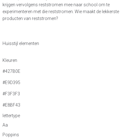
krijgen vervolgens reststromen mee naar school om te
experimenteren met die reststromen. Wie maakt de lekkerste
producten van reststromen?
H
u
i
s
s
t
i
j
l
e
l
e
m
e
n
t
e
n
Kleuren
#427B0E
#E9D395
#F3F3F3
#E8BF43
lettertype
Aa
Poppins