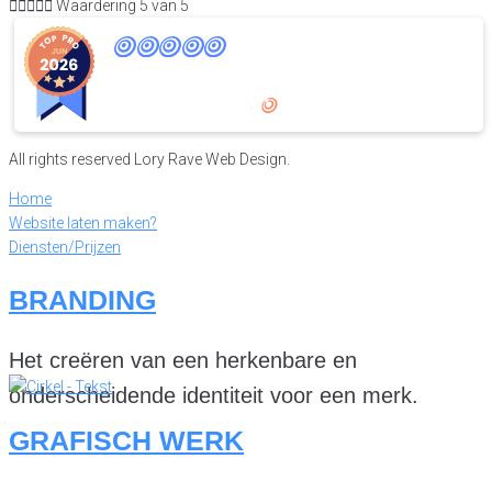





Waardering 5 van 5
9
,8
25 reviews
provided by
All rights reserved Lory Rave Web Design.
Home
Website laten maken?
Diensten/Prijzen
BRANDING
Het creëren van een herkenbare en
onderscheidende identiteit voor een merk.
GRAFISCH WERK