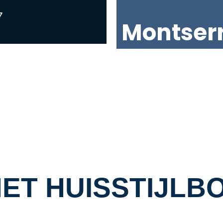
7
Montser
ET HUISSTIJLB