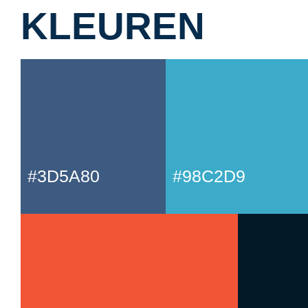
KLEUREN
#3D5A80
#98C2D9