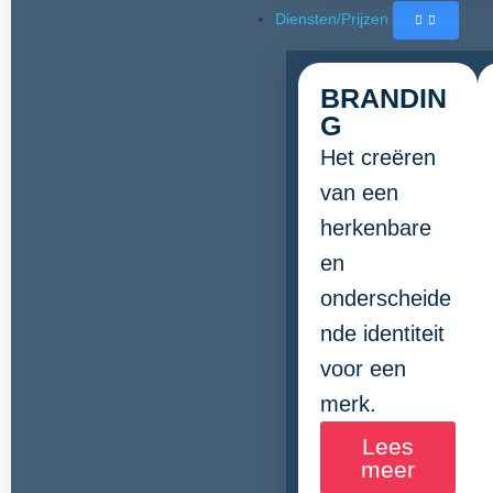
Diensten/Prijzen
BRANDIN
G
Het creëren
van een
herkenbare
en
onderscheide
nde identiteit
voor een
merk.
Lees
meer