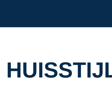
H
U
I
S
S
T
I
J