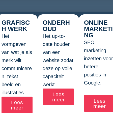
GRAFISC
ONDERH
ONLINE
H WERK
OUD
MARKETI
NG
Het
Het up-to-
SEO
vormgeven
date houden
marketing
van wat je als
van een
inzetten voor
merk wilt
website zodat
betere
communicere
deze op volle
posities in
n, tekst,
capaciteit
Google.
beeld en
werkt.
illustraties.
Lees
meer
Lees
Lees
meer
meer