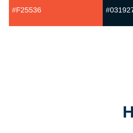
#F25536
#03192
H