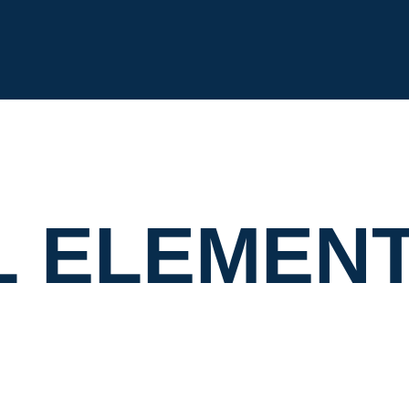
L
E
L
E
M
E
N