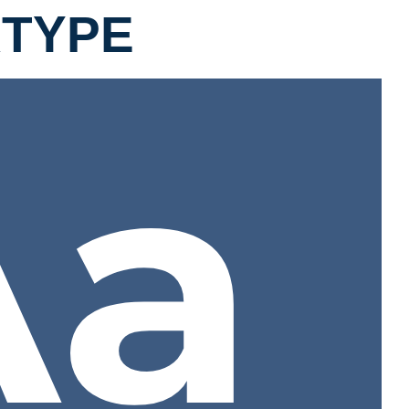
RTYPE
Aa