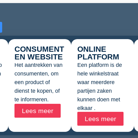
CONSUMENT
ONLINE
EN WEBSITE
PLATFORM
p
Het aantrekken van
Een platform is de
n
consumenten, om
hele winkelstraat
een product of
waar meerdere
dienst te kopen, of
partijen zaken
te informeren.
kunnen doen met
elkaar .
Lees meer
Lees meer