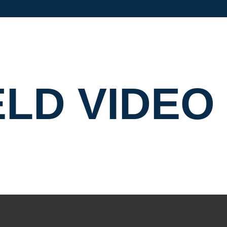
E
L
D
V
I
D
E
O