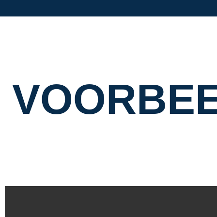
V
O
O
R
B
E