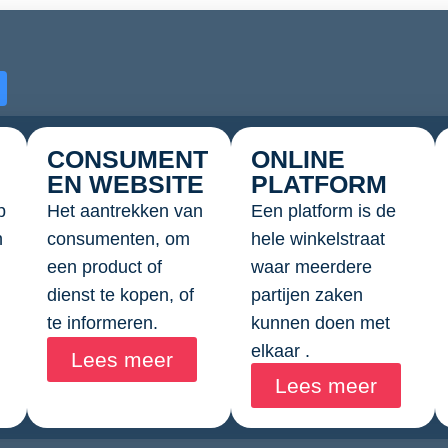
CONSUMENT
ONLINE
EN WEBSITE
PLATFORM
p
Het aantrekken van
Een platform is de
n
consumenten, om
hele winkelstraat
een product of
waar meerdere
dienst te kopen, of
partijen zaken
te informeren.
kunnen doen met
elkaar .
Lees meer
Lees meer