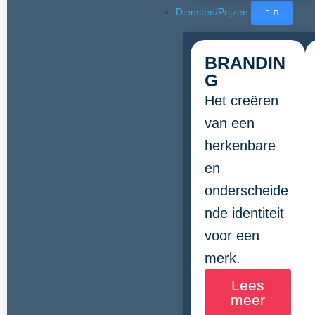
Diensten/Prijzen
BRANDIN
G
Het creëren
van een
herkenbare
en
onderscheide
nde identiteit
voor een
merk.
Lees
meer