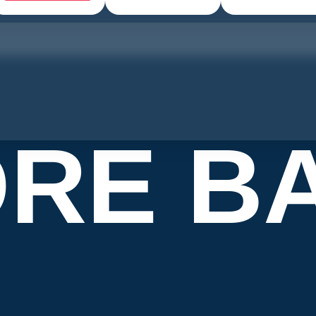
RE B
L