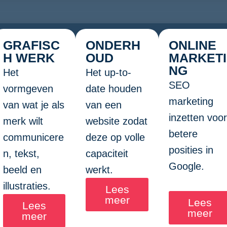
GRAFISC
ONDERH
ONLINE
H WERK
OUD
MARKETI
NG
Het
Het up-to-
SEO
vormgeven
date houden
marketing
van wat je als
van een
inzetten voor
merk wilt
website zodat
betere
communicere
deze op volle
posities in
n, tekst,
capaciteit
Google.
beeld en
werkt.
illustraties.
Lees
meer
Lees
Lees
meer
meer