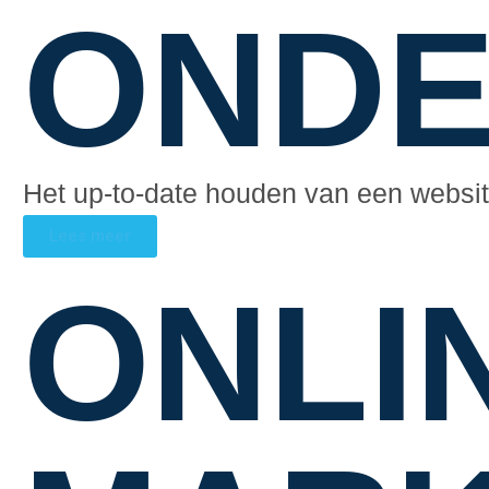
OND
Het up-to-date houden van een website
Lees meer
ONLI