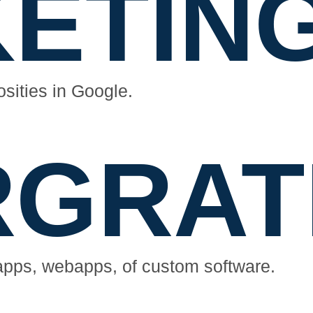
ETIN
sities in Google.
RGRAT
apps, webapps, of custom software.