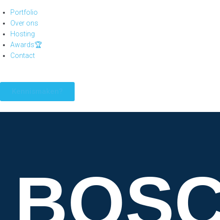
Portfolio
Over ons
Hosting
Awards🏆
Contact
Kennismaken?
BOSC