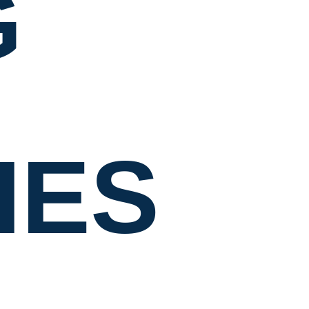
G
IES