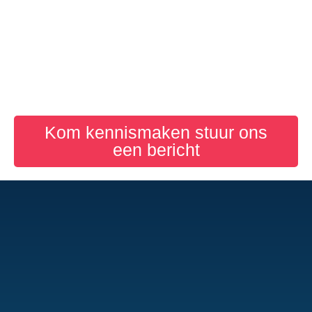
NEEM
CONTACT
OP!
Kom kennismaken stuur ons
een bericht