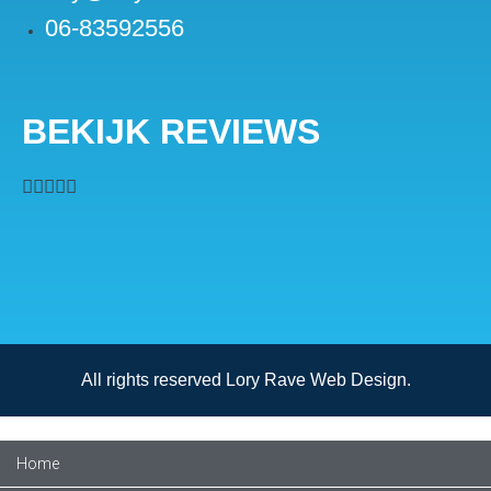
06-83592556
BEKIJK REVIEWS





All rights reserved Lory Rave Web Design.
Home