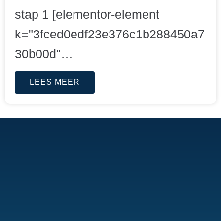
stap 1 [elementor-element
k="3fced0edf23e376c1b288450a7
30b00d"…
LEES MEER